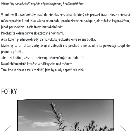
Všichni by odsud chtěli pryč do nějakého jiného, hezčího příběhu.
V audiowalku
Nad městem
následujete hlas ze sluchátek, který vás provází trasou skrze nečekaná
místa v pražské Libni. Hlas vás po celou dobu procházky nejen naviguje, ale stává se i vypravěčem,
jehož perspektivou začínáte vnímat okolní svět.
Procházíte kolem díry ve skle zacpané novinami.
A dál kolem plechové ohrady, za níž vykukuje okýnko křivé zelené budky.
Myšlenky se při chůzi zachytávají o zábradlí i o přechod a nenápadně se pokoušejí spojit do
jednoho příběhu.
Jdete asi hodinu, až se ocitnete v úplně neznámých souřadnicích.
Na odlehlém místě, které se vznáší vysoko nad městem.
Tam, kde se obraz a zvuk rozklíží, jako by nikdy nepatřily k sobě.
FOTKY