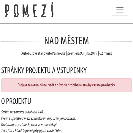
NAD MĚSTEM
Autobusové stanoviště Palmovka | premiéra 9. října 2019 | 62 minut
STRÁNKY PROJEKTU A VSTUPENKY
Projekt se aktuálně neuvádí z důvodu probíhající stavby v trase procházky.
O PROJEKTU
Stojím na zastávce autobusu 140.
Přesně uprostřed mezi eskalátorem a opuštěným kioskem.
Rozhlížím se po lidech, co tu se mnou čekají.
Taky jim v hlavě šeptá nějaký jejich vlastní hlas.