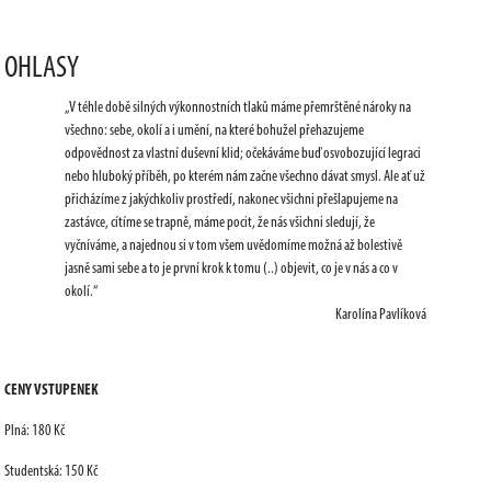
OHLASY
„V téhle době silných výkonnostních tlaků máme přemrštěné nároky na
všechno: sebe, okolí a i umění, na které bohužel přehazujeme
odpovědnost za vlastní duševní klid; očekáváme buď osvobozující legraci
nebo hluboký příběh, po kterém nám začne všechno dávat smysl. Ale ať už
přicházíme z jakýchkoliv prostředí, nakonec všichni přešlapujeme na
zastávce, cítíme se trapně, máme pocit, že nás všichni sledují, že
vyčníváme, a najednou si v tom všem uvědomíme možná až bolestivě
jasně sami sebe a to je první krok k tomu (..) objevit, co je v nás a co v
okolí.“
Karolína Pavlíková
CENY VSTUPENEK
Plná: 180 Kč
Studentská: 150 Kč