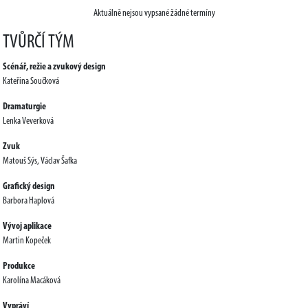
Aktuálně nejsou vypsané žádné termíny
TVŮRČÍ TÝM
Scénář, režie a zvukový design
Kateřina Součková
Dramaturgie
Lenka Veverková
Zvuk
Matouš Sýs, Václav Šafka
Grafický design
Barbora Haplová
Vývoj aplikace
Martin Kopeček
Produkce
Karolína Macáková
Vypráví