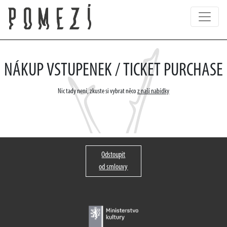
NÁKUP VSTUPENEK / TICKET PURCHASE
Nic tady není, zkuste si vybrat něco
z naší nabídky
Odstoupit
od smlouvy