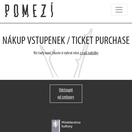
NÁKUP VSTUPENEK / TICKET PURCHASE
Nic tady není, zkuste si vybrat něco
z naší nabídky
Odstoupit
od smlouvy