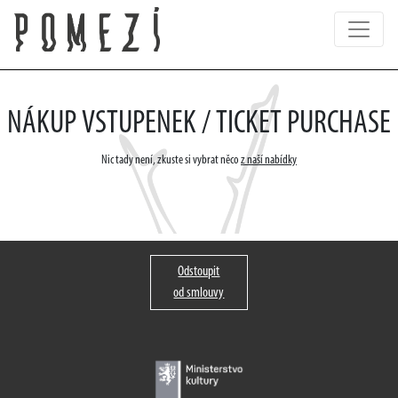
NÁKUP VSTUPENEK / TICKET PURCHASE
Nic tady není, zkuste si vybrat něco
z naší nabídky
Odstoupit
od smlouvy