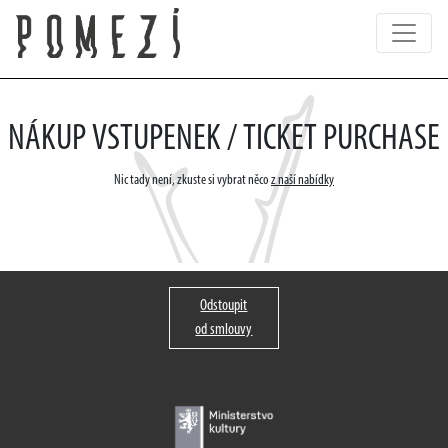
NÁKUP VSTUPENEK / TICKET PURCHASE
Nic tady není, zkuste si vybrat něco
z naší nabídky
Odstoupit
od smlouvy