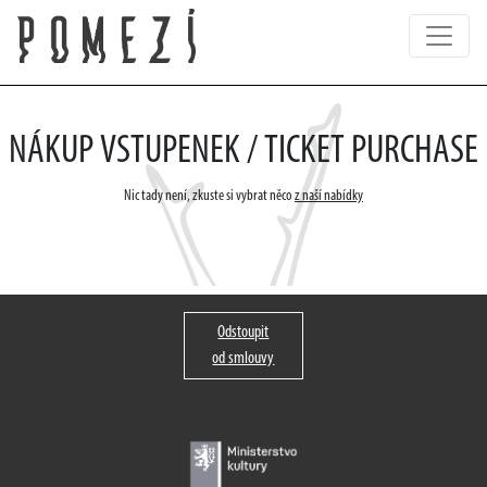
NÁKUP VSTUPENEK / TICKET PURCHASE
Nic tady není, zkuste si vybrat něco
z naší nabídky
Odstoupit
od smlouvy