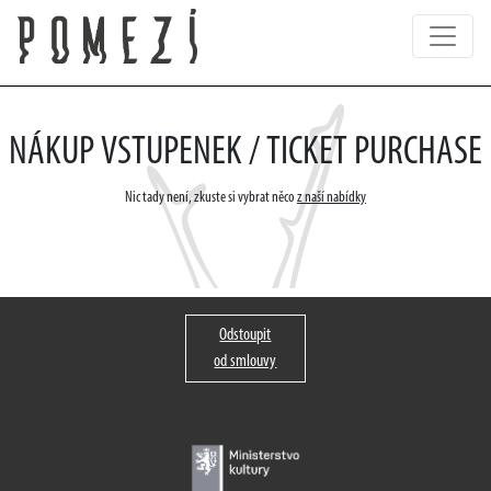
NÁKUP VSTUPENEK / TICKET PURCHASE
Nic tady není, zkuste si vybrat něco
z naší nabídky
Odstoupit
od smlouvy