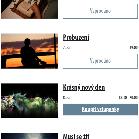
Vyprodáno
Probuzení
7. září
19:00
Vyprodáno
Krásný nový den
8. září
18:30 - 20:00
Koupit vstupenky
Musí se žít