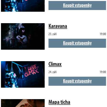
Koupit vstupenky
Karavana
23. září
19:00
Koupit vstupenky
Climax
24. září
19:00
Koupit vstupenky
Mapa ticha