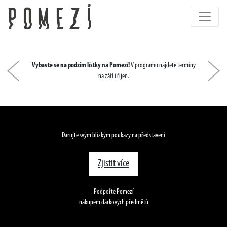
Vybavte se na podzim lístky na Pomezí!
V programu najdete termíny
Předchozí
Dal
na září i říjen.
Darujte svým blízkým poukazy na představení
Zjistit více
Podpořte Pomezí
nákupem dárkových předmětů