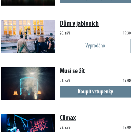
Dům v jabloních
20. září
19:30
Vyprodáno
Musí se žít
21. září
19:00
Koupit vstupenky
Climax
22. září
19:00