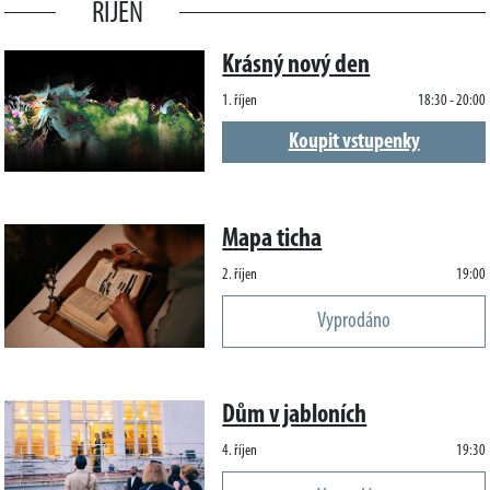
ŘÍJEN
Krásný nový den
1. říjen
18:30 - 20:00
Koupit vstupenky
Mapa ticha
2. říjen
19:00
Vyprodáno
Dům v jabloních
4. říjen
19:30